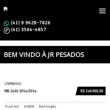
(41) 9 9628-7826
(41) 3564-4857
BEM VINDO À
JR PESADOS
CAMINHAO
MB 2430 2014/2014
R$ 349.900,00
Truck 6x2
419000
Baú Furgão