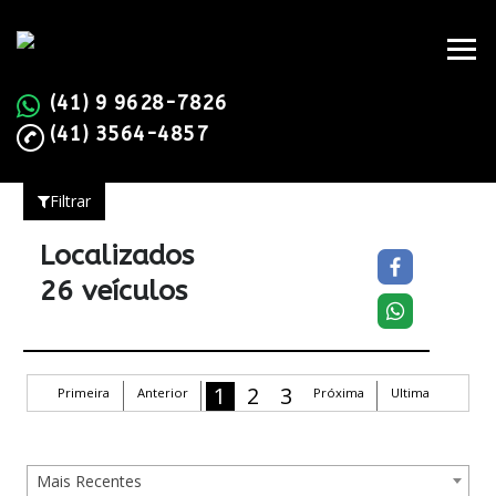
(41) 9 9628-7826
(41) 3564-4857
Filtrar
Localizados
26 veículos
1
2
3
Primeira
Anterior
Próxima
Ultima
Mais Recentes