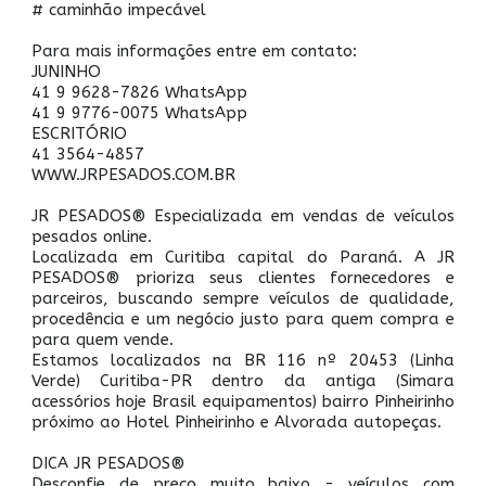
# caminhão impecável
Para mais informações entre em contato:
JUNINHO
41 9 9628-7826 WhatsApp
41 9 9776-0075 WhatsApp
ESCRITÓRIO
41 3564-4857
WWW.JRPESADOS.COM.BR
JR PESADOS® Especializada em vendas de veículos
pesados online.
Localizada em Curitiba capital do Paraná. A JR
PESADOS® prioriza seus clientes fornecedores e
parceiros, buscando sempre veículos de qualidade,
procedência e um negócio justo para quem compra e
para quem vende.
Estamos localizados na BR 116 nº 20453 (Linha
Verde) Curitiba-PR dentro da antiga (Simara
acessórios hoje Brasil equipamentos) bairro Pinheirinho
próximo ao Hotel Pinheirinho e Alvorada autopeças.
DICA JR PESADOS®
Desconfie de preço muito baixo - veículos com