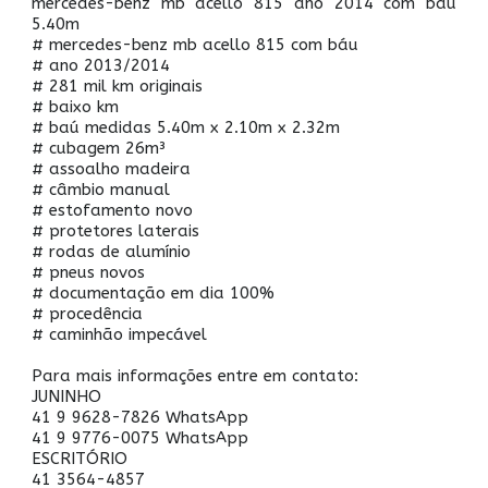
mercedes-benz mb acello 815 ano 2014 com bau
5.40m
# mercedes-benz mb acello 815 com báu
# ano 2013/2014
# 281 mil km originais
# baixo km
# baú medidas 5.40m x 2.10m x 2.32m
# cubagem 26m³
# assoalho madeira
# câmbio manual
# estofamento novo
# protetores laterais
# rodas de alumínio
# pneus novos
# documentação em dia 100%
# procedência
# caminhão impecável
Para mais informações entre em contato:
JUNINHO
41 9 9628-7826 WhatsApp
41 9 9776-0075 WhatsApp
ESCRITÓRIO
41 3564-4857